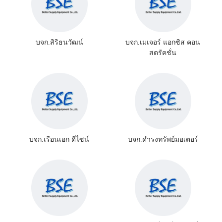
บจก.สิริธนวัฒน์
บจก.เมเจอร์ แอกซิส คอน
สตรัคชั่น
บจก.เรือนเอก ดีไซน์
บจก.ดำรงทรัพย์มอเตอร์